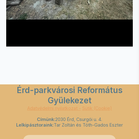
Érd-parkvárosi Református
Gyülekezet
Adatvédelmi nyilatkozat -
Sütik (Cookie)
Címünk:
2030 Érd, Csurgói u. 4.
Lelkipásztoraink:
Tar Zoltán és Tóth-Gados Eszter