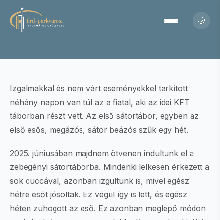
🌙
Izgalmakkal és nem várt eseményekkel tarkított
néhány napon van túl az a fiatal, aki az idei KFT
táborban részt vett. Az első sátortábor, egyben az
első esős, megázós, sátor beázós szűk egy hét.
2025. júniusában majdnem ötvenen indultunk el a
zebegényi sátortáborba. Mindenki lelkesen érkezett a
sok cuccával, azonban izgultunk is, mivel egész
hétre esőt jósoltak. Ez végül így is lett, és egész
héten zuhogott az eső. Ez azonban meglepő módon