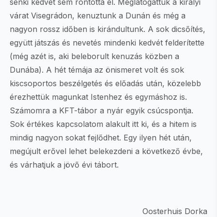
senki kedvét sem rontotta el. Meglátogattuk a királyi
várat Visegrádon, kenuztunk a Dunán és még a
nagyon rossz időben is kirándultunk. A sok dicsőítés,
együtt játszás és nevetés mindenki kedvét felderítette
(még azét is, aki beleborult kenuzás közben a
Dunába). A hét témája az önismeret volt és sok
kiscsoportos beszélgetés és előadás után, közelebb
érezhettük magunkat Istenhez és egymáshoz is.
Számomra a KFT-tábor a nyár egyik csúcspontja.
Sok értékes kapcsolatom alakult itt ki, és a hitem is
mindig nagyon sokat fejlődhet. Egy ilyen hét után,
megújult erővel lehet belekezdeni a következő évbe,
és várhatjuk a jövő évi tábort.
Oosterhuis Dorka